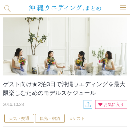
T
o
g
g
l
ゲスト向け★2泊3日で沖縄ウエディングを最大
e
限楽しむためのモデルスケジュール
n
2019.10.28
お気に入り
a
天気・交通
観光・宿泊
#ゲスト
v