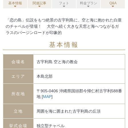
基本情報
関連記事
フォト
料金プラン
Q&A
i
「恋の島」伝説をもつ絶景の古宇利島に、空と海に抱かれた白亜
のチャペルが登場！ 大空へ続く大きな天窓と海へつながるガ
g
ラスのバージンロードが印象的
a
基本情報
t
会場名
古宇利島 空と海の教会
i
エリア
本島北部
o
〒905-0406 沖縄県国頭郡今帰仁村古宇利588番
所在地
地 [
MAP
]
n
立地
周囲を海に囲まれた古宇利島の丘頂
挙式会場
独立型チャペル