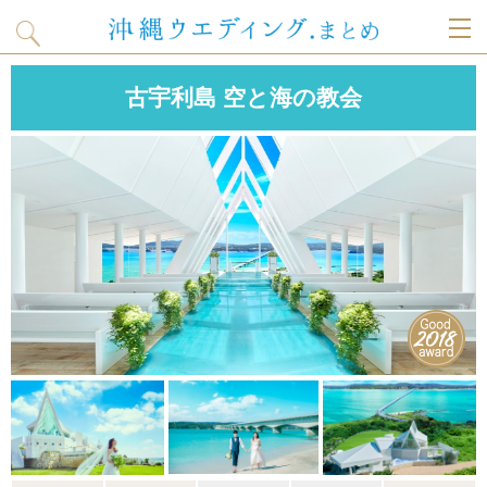
T
古宇利島 空と海の教会
o
g
g
l
e
n
a
v