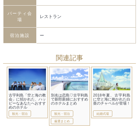
パーティ会
レストラン
場
宿泊施設
ー
関連記事
古宇利島「空と海の教
別名は恋島♡古宇利島
2018年夏、古宇利島
会」に招かれた、ハッ
で新郎新婦におすすめ
に空と海に抱かれた白
ピーなあなたへおすす
のホテルまとめ
亜のチャペルが登場！
めのホテル
観光・宿泊
観光・宿泊
結婚式場
厳選まとめ