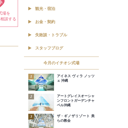
観光・宿泊
式場を
て相談する
お金・契約
失敗談・トラブル
スタッフブログ
今月のイチオシ式場
アイネス ヴィラ ノッツ
1
ェ 沖縄
アートグレイスオーシャ
2
ンフロントガーデンチャ
ペル沖縄
ザ・ギノザリゾート 美
3
らの教会