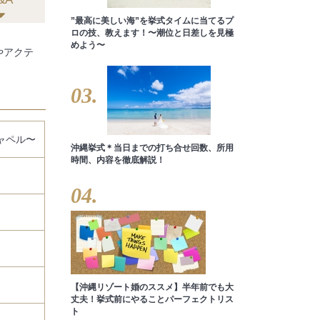
”最高に美しい海”を挙式タイムに当てるプ
ロの技、教えます！〜潮位と日差しを見極
めよう〜
やアクテ
03.
チャペル〜
沖縄挙式＊当日までの打ち合せ回数、所用
時間、内容を徹底解説！
04.
【沖縄リゾート婚のススメ】半年前でも大
丈夫！挙式前にやることパーフェクトリス
ト