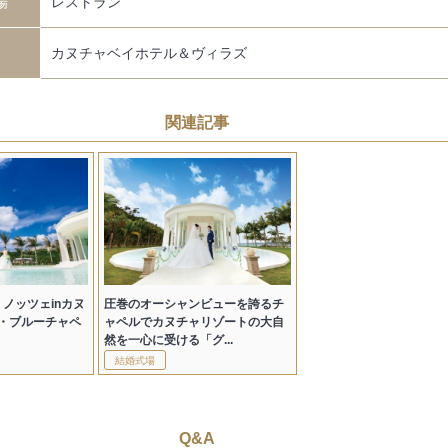
場
レストラン
カヌチャベイホテル＆ヴィラズ
関連記事
 ノッツェinカヌ
圧巻のオーシャンビューを誇るチ
・ブルーチャペ
ャペルでカヌチャリゾートの大自
然を一心に受ける「グ...
結婚式場
Q&A