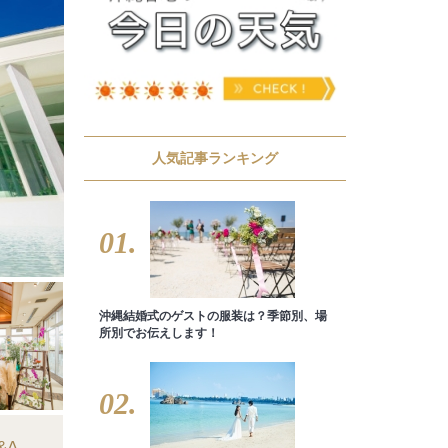
人気記事ランキング
01.
沖縄結婚式のゲストの服装は？季節別、場
所別でお伝えします！
02.
&A