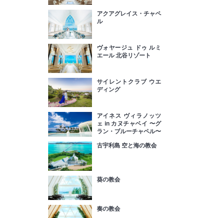
アクアグレイス・チャペ
ル
ヴォヤージュ ドゥ ルミ
エール 北谷リゾート
サイレントクラブ ウエ
ディング
アイネス ヴィラノッツ
ェ in カヌチャベイ 〜グ
ラン・ブルーチャペル〜
古宇利島 空と海の教会
葵の教会
奏の教会