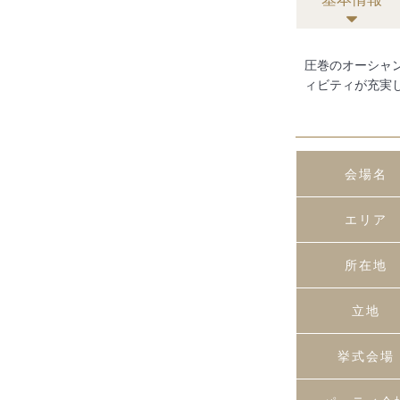
圧巻のオーシャ
ィビティが充実
会場名
エリア
所在地
立地
挙式会場