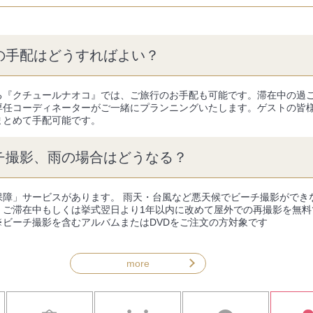
の手配はどうすればよい？
る『クチュールナオコ』では、ご旅行のお手配も可能です。滞在中の過
専任コーディネーターがご一緒にプランニングいたします。ゲストの皆
まとめて手配可能です。
チ撮影、雨の場合はどうなる？
保障」サービスがあります。 雨天・台風など悪天候でビーチ撮影ができ
、ご滞在中もしくは挙式翌日より1年以内に改めて屋外での再撮影を無料
※ビーチ撮影を含むアルバムまたはDVDをご注文の方対象です
more