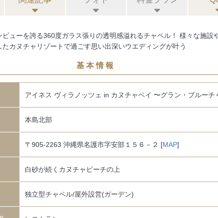
ンビューを誇る360度ガラス張りの透明感溢れるチャペル！ 様々な施設
したカヌチャリゾートで過ごす思い出深いウエディングが叶う
基本情報
アイネス ヴィラノッツェ in カヌチャベイ 〜グラン・ブルー
本島北部
〒905-2263 沖縄県名護市字安部１５６－２ [
MAP
]
白砂が続くカヌチャビーチの上
独立型チャペル/屋外設営(ガーデン)