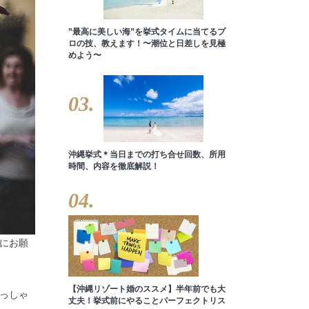
”最高に美しい海”を挙式タイムに当てるプ
ロの技、教えます！〜潮位と日差しを見極
めよう〜
03.
沖縄挙式＊当日までの打ち合せ回数、所用
時間、内容を徹底解説！
04.
にお願
【沖縄リゾート婚のススメ】半年前でも大
っしゃ
丈夫！挙式前にやることパーフェクトリス