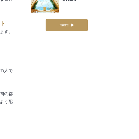
ト
more
ます。
の人で
間の都
よう配