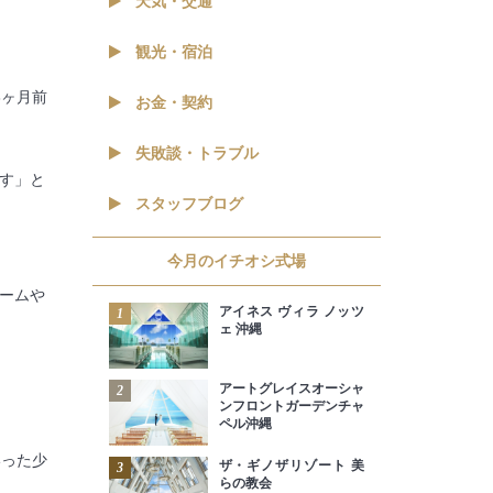
天気・交通
観光・宿泊
3ヶ月前
お金・契約
失敗談・トラブル
す」と
スタッフブログ
今月のイチオシ式場
ームや
アイネス ヴィラ ノッツ
1
ェ 沖縄
アートグレイスオーシャ
2
ンフロントガーデンチャ
ペル沖縄
いった少
ザ・ギノザリゾート 美
3
らの教会